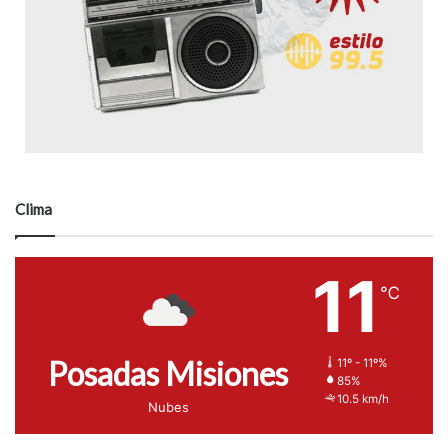
Clima
11
℃
Posadas Misiones
11º - 11º%
85%
10.5 km/h
Nubes