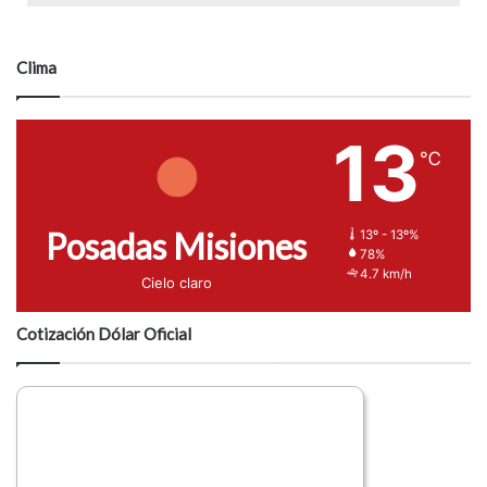
Clima
13
℃
Posadas Misiones
13º - 13º%
78%
4.7 km/h
Cielo claro
Cotización Dólar Oficial