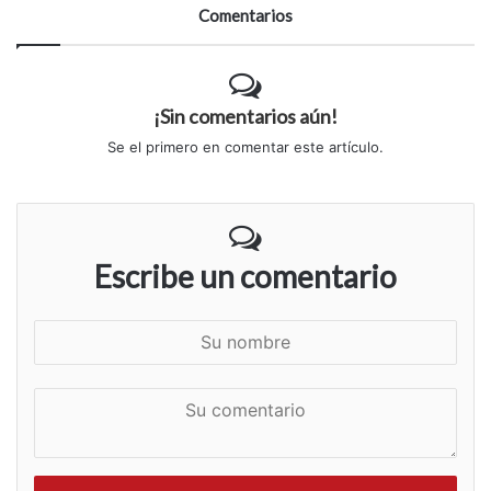
Comentarios
¡Sin comentarios aún!
Se el primero en comentar este artículo.
Escribe un comentario
S
u
n
S
o
u
m
c
b
o
r