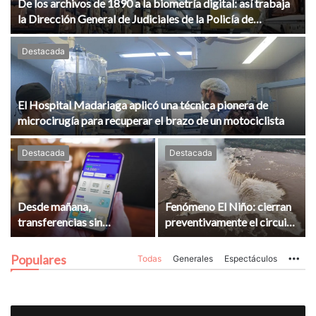
De los archivos de 1890 a la biometría digital: así trabaja
la Dirección General de Judiciales de la Policía de
Misiones
Destacada
El Hospital Madariaga aplicó una técnica pionera de
microcirugía para recuperar el brazo de un motociclista
Destacada
Destacada
Desde mañana,
Fenómeno El Niño: cierran
transferencias sin
preventivamente el circuito
retenciones: Misiones
Garganta del Diablo en
amplía el alivio para
Cataratas del Iguazú
Populares
Todas
Generales
Espectáculos
Mo
familias, emprendedores y
pequeños comerciantes