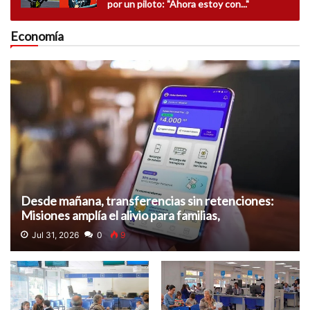
por un piloto: "Ahora estoy con..."
Economía
Desde mañana, transferencias sin retenciones:
Misiones amplía el alivio para familias,
emprendedores y pequeños comerciantes
Jul 31, 2026
0
9