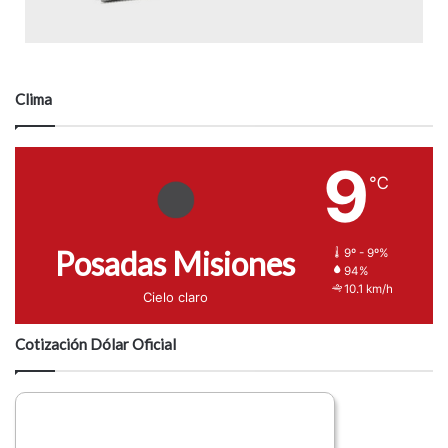
Clima
9
℃
Posadas Misiones
9º - 9º%
94%
10.1 km/h
Cielo claro
Cotización Dólar Oficial