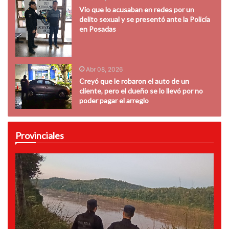
Vio que lo acusaban en redes por un
delito sexual y se presentó ante la Policía
en Posadas
Abr 08, 2026
Creyó que le robaron el auto de un
cliente, pero el dueño se lo llevó por no
poder pagar el arreglo
Provinciales