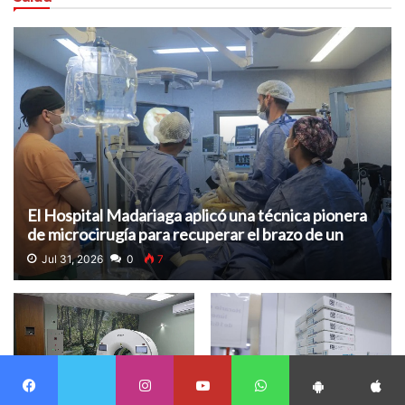
El Hospital Madariaga aplicó una técnica pionera
de microcirugía para recuperar el brazo de un
motociclista
Jul 31, 2026
0
7
Twitter
Facebook
Instagram
Youtube
WhatsApp