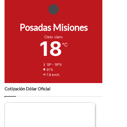
Posadas Misiones
Cielo claro
18
℃
18º - 18º%
97%
7.8 km/h
Cotización Dólar Oficial