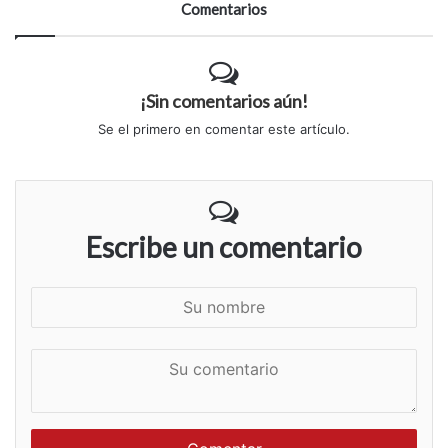
Comentarios
¡Sin comentarios aún!
Se el primero en comentar este artículo.
Escribe un comentario
S
u
n
S
o
u
m
c
b
o
r
m
e