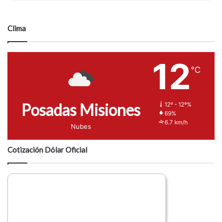
Clima
12
℃
Posadas Misiones
12º - 12º%
69%
6.7 km/h
Nubes
Cotización Dólar Oficial