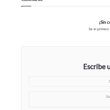
¡Sin 
Se el primero
Escribe 
S
u
n
S
o
u
m
c
b
o
r