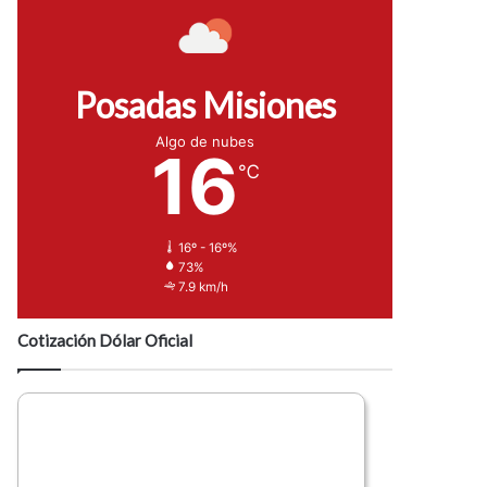
Posadas Misiones
Algo de nubes
16
℃
16º - 16º%
73%
7.9 km/h
Cotización Dólar Oficial