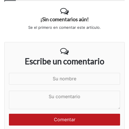
¡Sin comentarios aún!
Se el primero en comentar este artículo.
Escribe un comentario
S
u
n
S
o
u
m
c
b
o
r
m
e
e