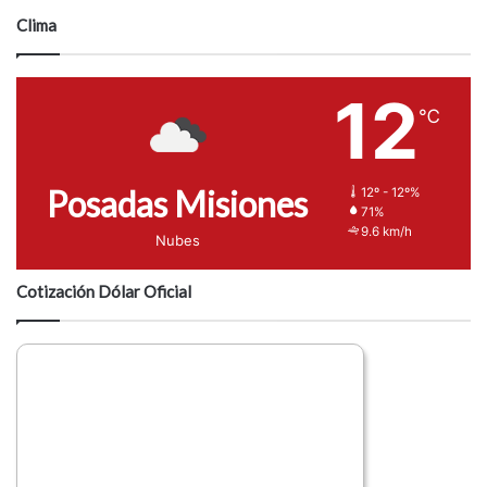
Clima
12
℃
Posadas Misiones
12º - 12º%
71%
9.6 km/h
Nubes
Cotización Dólar Oficial