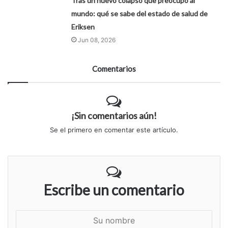
Tras un nuevo colapso que preocupó al
mundo: qué se sabe del estado de salud de
Eriksen
Jun 08, 2026
Comentarios
¡Sin comentarios aún!
Se el primero en comentar este artículo.
Escribe un comentario
S
u