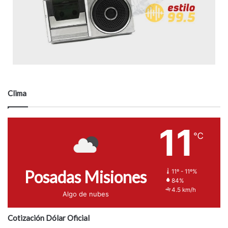
Clima
11
℃
Posadas Misiones
11º - 11º%
84%
4.5 km/h
Algo de nubes
Cotización Dólar Oficial