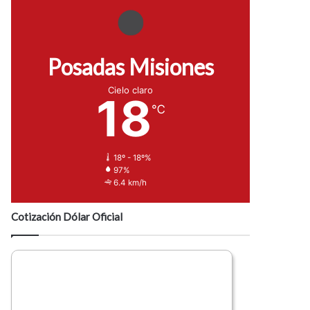
Posadas Misiones
Cielo claro
18
℃
18º - 18º%
97%
6.4 km/h
Cotización Dólar Oficial