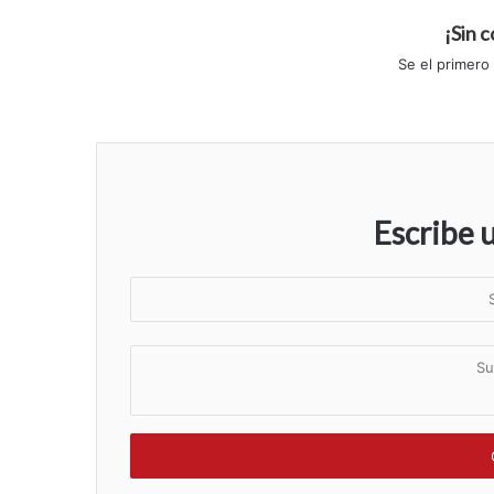
¡Sin 
Se el primero
Escribe 
S
u
n
S
o
u
m
c
b
o
r
m
e
e