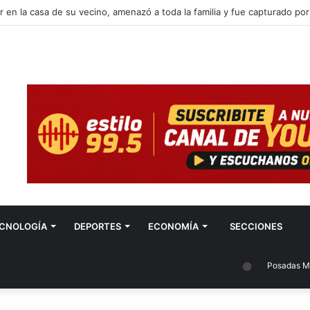
r durante un allanamiento en Posadas, pero fue capturado tras una pers
CNOLOGÍA
DEPORTES
ECONOMÍA
SECCIONES
Posadas Mision