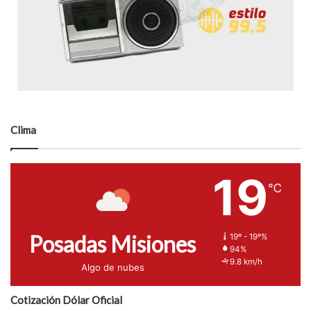
Clima
19
℃
Posadas Misiones
19º - 19º%
94%
9.8 km/h
Algo de nubes
Cotización Dólar Oficial